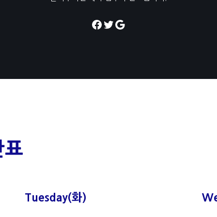
간표
Tuesday(화)
We