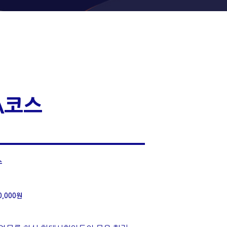
A코스
스
0,000원