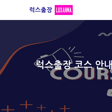
럭스출장
콘
텐
츠
로
건
너
뛰
기
럭스출장 코스 안